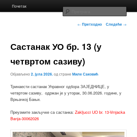
Главни
Заједница економских школа Србије
Почетак
Скочи
изборник
Прет
на
Кретање
Заједница
←
Претходно
Следеће
→
чланака
примарни
Састанак УО бр. 13 (у
садржај
четвртом сазиву)
Објављено
2. јула 2026.
од стране
Миле Саковић
Тринаести састанак Управног одбора ЗАЈЕДНИЦЕ, у
четвртом сазиву, одржан је у уторак, 30.06.2026. године, у
Врњачкој Бањи.
Преузмите закључке са састанка:
Zakljucci UO br. 13-Vrnjacka
Banja-30062026