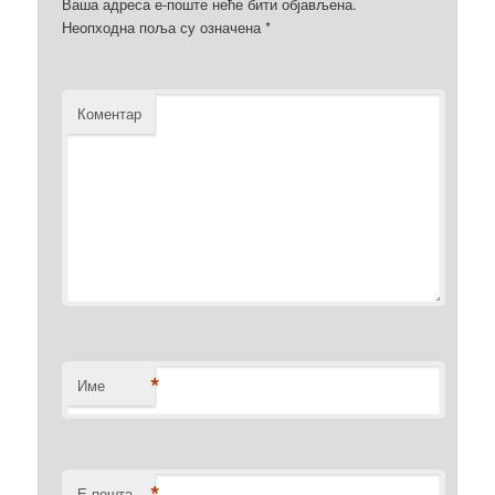
Ваша адреса е-поште неће бити објављена.
Неопходна поља су означена
*
Коментар
*
Име
*
Е-пошта