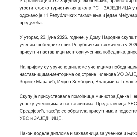
У организацији УО Заједнице економских, правно-бирот
угоститељско-туристичких школа РС – ЗАЈЕДНИЦА у ш
одржано је 11 Републичких такмичења и један Међуна
предузећа.
У уторак, 23. јуна 2026. године, у Дому Народне скупшт
ученике победнике свих Републичких такмичења у 2025
присутни наставници-ментори ученика победника, дире
На пријему су уручене дипломе ученицима победници
наставницима-менторима од стране чланова УО ЗАЈ
Зорице Маравић, Имреа Зомбориа, Владимира Томаше
Скупу је присуствовала помоћница министра Данка Неш
успеху ученицима и наставницима. Представница УБС
Средојевић, такође се обратила присутнима и подсет
УБС и ЗАЈЕДНИЦЕ.
Након доделе диплома и захвалница за ученике и њих