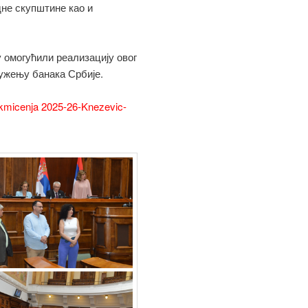
не скупштине као и
 омогућили реализацију овог
ужењу банака Србије.
takmicenja 2025-26-Knezevic-