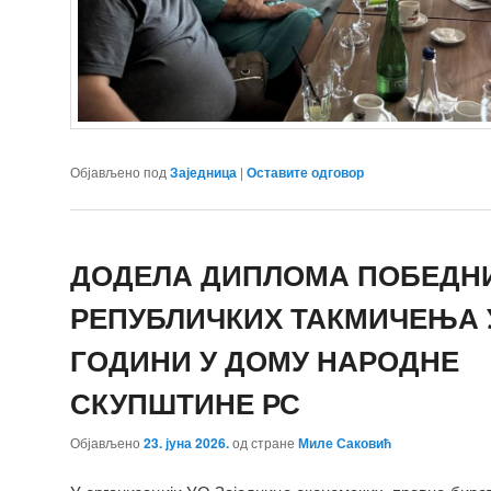
Објављено под
Заједница
|
Оставите одговор
ДОДЕЛА ДИПЛОМА ПОБЕДН
РЕПУБЛИЧКИХ ТАКМИЧЕЊА У 
ГОДИНИ У ДОМУ НАРОДНЕ
СКУПШТИНЕ РС
Објављено
23. јуна 2026.
од стране
Миле Саковић