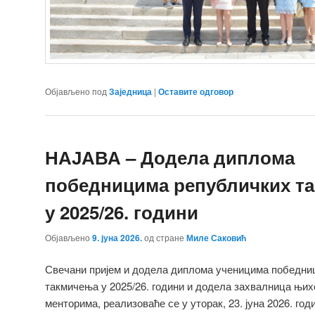
Објављено под
Заједница
|
Оставите одговор
НАЈАВА – Додела диплома
победницима републичких т
у 2025/26. години
Објављено
9. јуна 2026.
од стране
Миле Саковић
Свечани пријем и додела диплома ученицима победни
такмичења у 2025/26. години и додела захвалница њи
менторима, реализоваће се у уторак, 23. јуна 2026. го