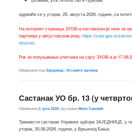
одржаће се у уторак, 25. августа 2026. године, са почет
На интернет страници ЗУОВ-а постављен је линк за пр
партнера у августовском року:
https://zuov.gov.rs/zavrsni
strucno/
.
Рок за попуњавање упитника на сајту ЗУОВ-а је 17.08.2
Објављено под
Заједница
|
Оставите одговор
Састанак УО бр. 13 (у четврто
Објављено
2. јула 2026.
од стране
Миле Саковић
Тринаести састанак Управног одбора ЗАЈЕДНИЦЕ, у че
уторак, 30.06.2026. године, у Врњачкој Бањи.