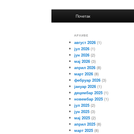
Главни
Заједница економских школа 
Почетак
Скочи
Скочи
изборник
Заједница
на
на
АРХИВЕ
август 2026
(1)
примарни
секундарни
јул 2026
(1)
јун 2026
(2)
садржај
садржај
мај 2026
(3)
април 2026
(8)
март 2026
(8)
фебруар 2026
(3)
јануар 2026
(1)
децембар 2025
(1)
новембар 2025
(1)
јул 2025
(2)
јун 2025
(3)
мај 2025
(2)
април 2025
(8)
март 2025
(8)