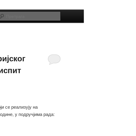
Претрага
ријског
 испит
ји се реализују на
дине, у подручјима рада: