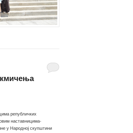
акмичења
цима републичких
ховим наставницима-
дине у Народној скупштини