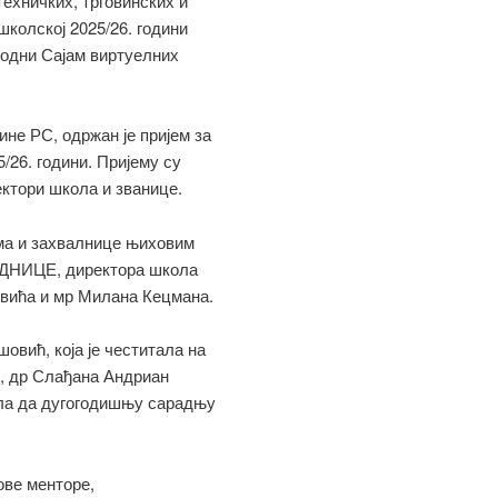
ехничких, трговинских и
колској 2025/26. години
родни Сајам виртуелних
ине РС, одржан је пријем за
/26. години. Пријему су
ктори школа и званице.
ма и захвалнице њиховим
ЕДНИЦЕ, директора школа
вића и мр Милана Кецмана.
овић, која је честитала на
, др Слађана Андриан
ила да дугогодишњу сарадњу
ове менторе,