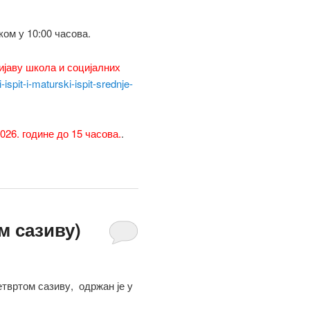
ком у 10:00 часова.
ијаву школа и социјалних
-ispit-i-maturski-ispit-srednje-
026. године до 15 часова.
.
м сазиву)
твртом сазиву, одржан је у