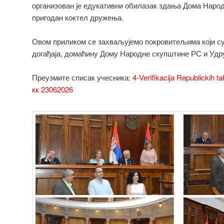
организован је едукативни обилазак здања Дома Народ
пригодан коктел дружења.
Овом приликом се захваљујемо покровитељима који су
догађаја, домаћину Дому Народне скупштине РС и Удр
Преузмите списак учесника:
4-Verifikacija Republickih 
кк 23062026