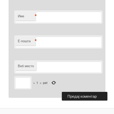
*
Име
*
Е-пошта
Веб место
×
1
=
pet