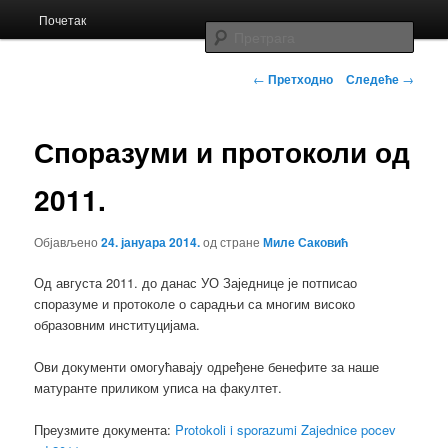
Главни
Заједница економских школа Србије
Почетак
Скочи
изборник
Прет
на
Кретање
Заједница
←
Претходно
Следеће
→
чланака
примарни
Споразуми и протоколи од
садржај
2011.
Објављено
24. јануара 2014.
од стране
Миле Саковић
Од августа 2011. до данас УО Заједнице је потписао
споразуме и протоколе о сарадњи са многим високо
образовним институцијама.
Ови документи омогућавају одређене бенефите за наше
матуранте приликом уписа на факултет.
Преузмите документа:
Protokoli i sporazumi Zajednice pocev