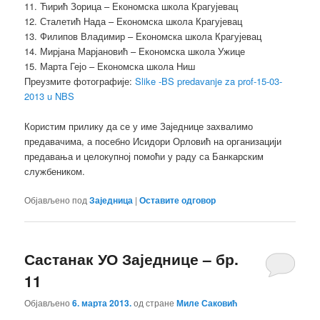
11. Ћирић Зорица – Економска школа Крагујевац
12. Сталетић Нада – Економска школа Крагујевац
13. Филипов Владимир – Економска школа Крагујевац
14. Мирјана Марјановић – Економска школа Ужице
15. Марта Гејо – Економска школа Ниш
Преузмите фотографије:
Slike -BS predavanje za prof-15-03-
2013 u NBS
Користим прилику да се у име Заједнице захвалимо
предавачима, а посебно Исидори Орловић на организацији
предавања и целокупној помоћи у раду са Банкарским
службеником.
Објављено под
Заједница
|
Оставите одговор
Састанак УО Заједнице – бр.
11
Објављено
6. марта 2013.
од стране
Миле Саковић