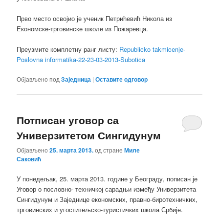
Прво место освојио је ученик Петрићевић Никола из
Економске-трговинске школе из Пожаревца.
Преузмите комплетну ранг листу:
Republicko takmicenje-
Poslovna informatika-22-23-03-2013-Subotica
Објављено под
Заједница
|
Оставите одговор
Потписан уговор са
Универзитетом Сингидунум
Објављено
25. марта 2013.
од стране
Миле
Саковић
У понедељак, 25. марта 2013. године у Београду, пописан је
Уговор о пословно- техничкој сарадњи између Универзитета
Сингидунум и Заједнице економских, правно-биротехничких,
трговинских и угоститељско-туристичких школа Србије.