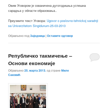
Овим Уговором је озваничена дугогодишња успешна
сарадња у области образовања..
Преузмите текст Уговора:
Ugovor o poslovno-tehnickoj sarаdnji
sa Univerzitetom Singidunum-25-03-2013
Објављено под
Заједница
|
Оставите одговор
Републичко такмичење –
Основи економије
Објављено
25. марта 2013.
од стране
Миле
Саковић