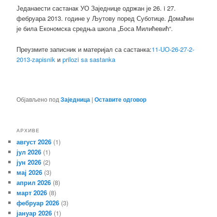
Једанаести састанак УО Заједнице одржан је 26. i 27.
фебруара 2013. године у Љутову поред Суботице. Домаћин
је била Економска средња школа „Боса Милићевић“.
Преузмите записник и материјал са састанка:
11-UO-26-27-2-
2013-zapisnik
и
prilozi sa sastanka
Објављено под
Заједница
|
Оставите одговор
АРХИВЕ
август 2026
(1)
јул 2026
(1)
јун 2026
(2)
мај 2026
(3)
април 2026
(8)
март 2026
(8)
фебруар 2026
(3)
јануар 2026
(1)