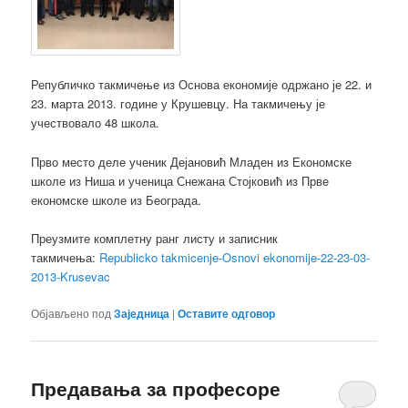
Републичко такмичење из Основа економије одржано је 22. и
23. марта 2013. године у Крушевцу. На такмичењу је
учествовало 48 школа.
Прво место деле ученик Дејановић Младен из Економске
школе из Ниша и ученица Снежана Стојковић из Прве
економске школе из Београда.
Преузмите комплетну ранг листу и записник
такмичења:
Republicko takmicenje-Osnovi ekonomije-22-23-03-
2013-Krusevac
Објављено под
Заједница
|
Оставите одговор
Предавања за професоре