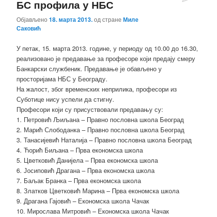
БС профила у НБС
Објављено
18. марта 2013.
од стране
Миле
Саковић
У петак, 15. марта 2013. године, у периоду од 10.00 до 16.30,
реализовано је предавање за професоре који предају смеру
Банкарски службеник. Предавање је обављено у
просторијама НБС у Београду.
На жалост, због временских неприлика, професори из
Суботице нису успели да стигну.
Професори који су присуствовали предавању су:
1. Петровић Љиљана – Правно пословна школа Београд
2. Марић Слободанка – Правно пословна школа Београд
3. Танасијевић Наталија – Правно пословна школа Београд
4. Ћорић Биљана – Прва економска школа
5. Цветковић Данијела – Прва економска школа
6. Јосиповић Драгана – Прва економска школа
7. Баљак Бранка – Прва економска школа
8. Златков Цветковић Марина – Прва економска школа
9. Драгана Гајовић – Економска школа Чачак
10. Мирослава Митровић – Економска школа Чачак