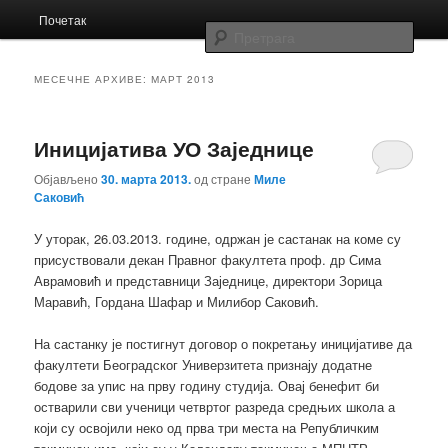
Главни
Заједница економских школа Србије
Почетак
Скочи
Скочи
изборник
Прет
на
на
Заједница
МЕСЕЧНЕ АРХИВЕ:
МАРТ 2013
примарни
секундарни
Иницијатива УО Заједнице
садржај
садржај
Објављено
30. марта 2013.
од стране
Миле
Саковић
У уторак, 26.03.2013. године, одржан је састанак на коме су
присуствовали декан Правног факултета проф. др Сима
Аврамовић и представници Заједнице, директори Зорица
Маравић, Гордана Шафар и Милибор Саковић.
На састанку је постигнут договор о покретању иницијативе да
факултети Београдског Универзитета признају додатне
бодове за упис на прву годину студија. Овај бенефит би
остварили сви ученици четвртог разреда средњих школа а
који су освојили неко од прва три места на Републичким