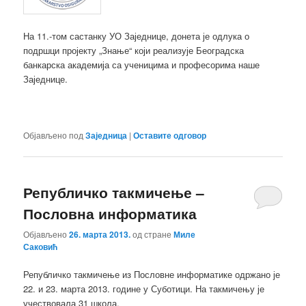
На 11.-том састанку УО Заједнице, донета је одлука о
подршци пројекту „Знање“ који реализује Београдска
банкарска академија са ученицима и професорима наше
Заједнице.
Објављено под
Заједница
|
Оставите одговор
Републичко такмичење –
Пословна информатика
Објављено
26. марта 2013.
од стране
Миле
Саковић
Републичко такмичење из Пословне информатике одржано је
22. и 23. марта 2013. године у Суботици. На такмичењу је
учествовала 31 школа.