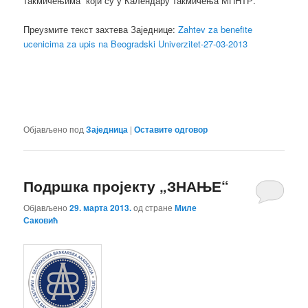
такмичењима који су у Календару такмичења МПНТР.
Преузмите текст захтева Заједнице:
Zahtev za benefite
ucenicima za upis na Beogradski Univerzitet-27-03-2013
Објављено под
Заједница
|
Оставите одговор
Подршка пројекту „ЗНАЊЕ“
Објављено
29. марта 2013.
од стране
Миле
Саковић