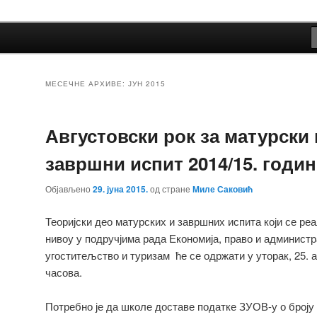
Србије
МЕСЕЧНЕ АРХИВЕ:
ЈУН 2015
Августовски рок за матурски 
завршни испит 2014/15. годин
Објављено
29. јуна 2015.
од стране
Миле Саковић
Теоријски део матурских и завршних испита који се ре
нивоу у подручјима рада Економија, право и администр
угоститељство и туризам ће се одржати у уторак, 25. а
часова.
Потребно је да школе доставе податке ЗУОВ-у о броју 