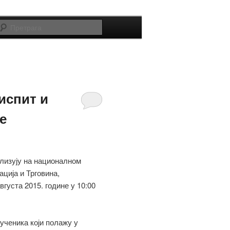
Претрага
испит и
е
ализују на националном
ација и Трговина,
вгуста 2015. године у 10:00
ученика који полажу у