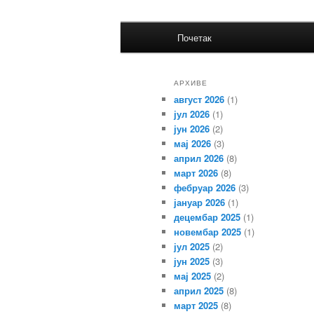
Главни
Заједница економских школа 
Почетак
Скочи
Скочи
изборник
Заједница
на
на
АРХИВЕ
август 2026
(1)
примарни
секундарни
јул 2026
(1)
јун 2026
(2)
садржај
садржај
мај 2026
(3)
април 2026
(8)
март 2026
(8)
фебруар 2026
(3)
јануар 2026
(1)
децембар 2025
(1)
новембар 2025
(1)
јул 2025
(2)
јун 2025
(3)
мај 2025
(2)
април 2025
(8)
март 2025
(8)