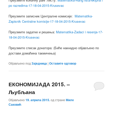
Преузмите коначну ранг листу:
Matematika-Rang lista-ekipna i
po razredima-17-18-04-2015-Krusevac
Преузмите записник Централне комисије:
Matematika-
Zapisnik Centralne komisije-17-18-04-2015-Krusevac
Преузмите задатке и решења:
Matematika-Zadaci i resenja-17-
18-04-2015-Krusevac
Преузмите списак донатора: (Биће накнадно објављено по
достави домаћина такмичења)
Објављено под
Заједница
|
Оставите одговор
ЕКОНОМИЈАДА 2015. –
Љубљана
Објављено
19. априла 2015.
од стране
Миле
Саковић