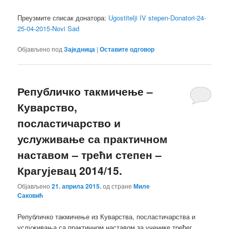
Преузмите списак донатора:
Ugostitelji IV stepen-Donatori-24-
25-04-2015-Novi Sad
Објављено под
Заједница
|
Оставите одговор
Републичко такмичење –
Куварство,
посластичарство и
услуживање са практичном
наставом – трећи степен –
Крагујевац 2014/15.
Објављено
21. априла 2015.
од стране
Миле
Саковић
Републичко такмичење из Куварства, посластичарства и
услуживања са практичном наставом за ученике трећег