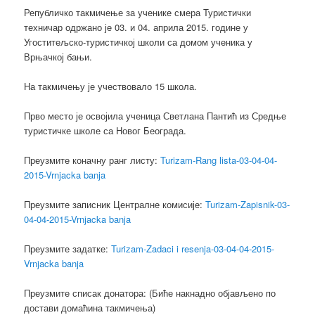
Републичко такмичење за ученике смера Туристички
техничар одржано је 03. и 04. априла 2015. године у
Угоститељско-туристичкој школи са домом ученика у
Врњачкој бањи.
На такмичењу је учествовало 15 школа.
Прво место је освојила ученица Светлана Пантић из Средње
туристичке школе са Новог Београда.
Преузмите коначну ранг листу:
Turizam-Rang lista-03-04-04-
2015-Vrnjacka banja
Преузмите записник Централне комисије:
Turizam-Zapisnik-03-
04-04-2015-Vrnjacka banja
Преузмите задатке:
Turizam-Zadaci i resenja-03-04-04-2015-
Vrnjacka banja
Преузмите списак донатора: (Биће накнадно објављено по
достави домаћина такмичења)