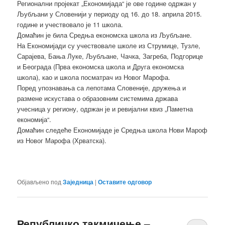
Регионални пројекат „Економијада“ је ове године одржан у
Љубљани у Словенији у периоду од 16. до 18. априла 2015.
године и учествовало је 11 школа.
Домаћин је била Средња економска школа из Љубљане.
На Економијади су учествовале школе из Струмице, Тузле,
Сарајева, Бања Луке, Љубљане, Чачка, Загреба, Подгорице
и Београда (Прва економска школа и Друга економска
школа), као и школа посматрач из Новог Марофа.
Поред упознавања са лепотама Словеније, дружења и
размене искустава о образовним системима држава
учесница у региону, одржан је и ревијални квиз „Паметна
економија“.
Домаћин следеће Економијаде је Средња школа Нови Мароф
из Новог Марофа (Хрватска).
Објављено под
Заједница
|
Оставите одговор
Републичко такмичење –