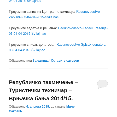
04-04-2015-Svilajinac
Преузмите записник Централне комисије:
Racunovodstvo-
Zapisnik-03-04-04-2015-Svilajnac
Преузмите задатке и решења:
Racunovodstvo-Zadaci i resenja-
03-04-04-2015-Svilajinac
Преузмите списак донатора:
Racunovodstvo-Spisak donatora-
03-04-04-2015-Svilajnac
Објављено под
Заједница
|
Оставите одговор
Републичко такмичење –
Туристички техничар –
Врњачка бања 2014/15.
Објављено
6. априла 2015.
од стране
Миле
Саковић