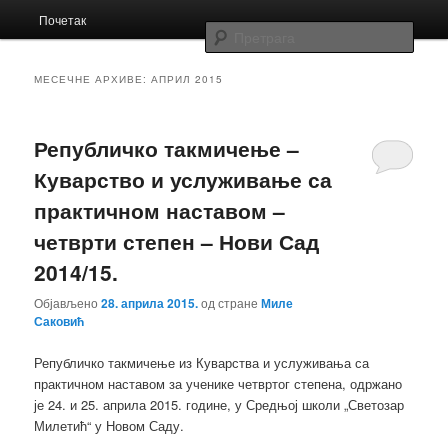
Главни
Заједница економских школа Србије
Почетак
Скочи
Скочи
изборник
Прет
на
на
Заједница
МЕСЕЧНЕ АРХИВЕ:
АПРИЛ 2015
примарни
секундарни
Републичко такмичење –
садржај
садржај
Куварство и услуживање са
практичном наставом –
четврти степен – Нови Сад
2014/15.
Објављено
28. априла 2015.
од стране
Миле
Саковић
Републичко такмичење из Куварства и услуживања са
практичном наставом за ученике четвртог степена, одржано
је 24. и 25. априла 2015. године, у Средњој школи „Светозар
Милетић“ у Новом Саду.