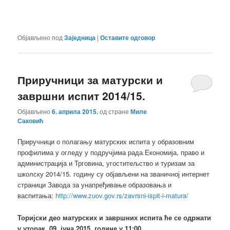
Објављено под
Заједница
|
Оставите одговор
Приручници за матурски и
завршни испит 2014/15.
Објављено
6. априла 2015.
од стране
Миле
Саковић
Приручници о полагању матурских испита у образовним
профилима у огледу у подручјима рада Економија, право и
администрација и Трговина, угоститељство и туризам за
школску 2014/15. годину су објављени на званичној интернет
страници Завода за унапређивање образовања и
васпитања:
http://www.zuov.gov.rs/zavrsni-ispit-i-matura/
Торијски део матурских и завршних испита ће се одржати
у уторак, 09. јуна 2015. године у 11:00.