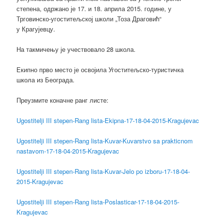
степена, одржано је 17. и 18. априла 2015. године, у
Трговинско-угоститељској школи „Тоза Драговић“
у Крагујевцу.
На такмичењу је учествовало 28 школа.
Екипно прво место је освојила Угоститељско-туристичка
школа из Београда.
Преузмите коначне ранг листе:
Ugostitelji III stepen-Rang lista-Ekipna-17-18-04-2015-Kragujevac
Ugostitelji III stepen-Rang lista-Kuvar-Kuvarstvo sa prakticnom
nastavom-17-18-04-2015-Kragujevac
Ugostitelji III stepen-Rang lista-Kuvar-Jelo po izboru-17-18-04-
2015-Kragujevac
Ugostitelji III stepen-Rang lista-Poslasticar-17-18-04-2015-
Kragujevac