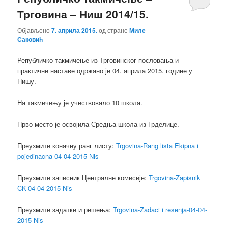
Трговина – Ниш 2014/15.
Објављено
7. априла 2015.
од стране
Миле
Саковић
Републичко такмичење из Трговинског пословања и
практичне наставе одржано је 04. априла 2015. године у
Нишу.
На такмичењу је учествовало 10 школа.
Прво место је освојила Средња школа из Грделице.
Преузмите коначну ранг листу:
Trgovina-Rang lista Ekipna i
pojedinacna-04-04-2015-Nis
Преузмите записник Централне комисије:
Trgovina-Zapisnik
CK-04-04-2015-Nis
Преузмите задатке и решења:
Trgovina-Zadaci i resenja-04-04-
2015-Nis