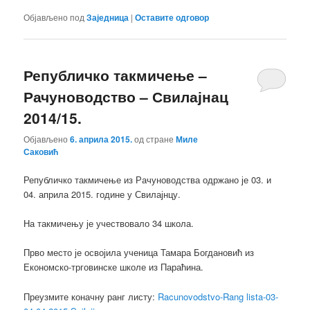
Објављено под
Заједница
|
Оставите одговор
Републичко такмичење –
Рачуноводство – Свилајнац
2014/15.
Објављено
6. априла 2015.
од стране
Миле
Саковић
Републичко такмичење из Рачуноводства одржано је 03. и
04. априла 2015. године у Свилајнцу.
На такмичењу је учествовало 34 школа.
Прво место је освојила ученица Тамара Богдановић из
Економско-трговинске школе из Параћина.
Преузмите коначну ранг листу:
Racunovodstvo-Rang lista-03-