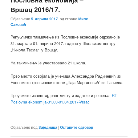
Вршац 2016/17.
Објављено
5. априла 2017.
од стране
Миле
Саковић
Републичко такмичење из Пословне економије одржано је
31. марта и 01. априла 2017. године у Школском центру
„Никола Тесла“ у Вршцу.
На такмичењу је учествовало 21 школа.
Прво место освојила је ученица Александра Радичевић из
Економско-трговинске школе „Паја Маргановић“ из Панчева.
Преузмите извештај, ранг листу и задатке и решења:
RT-
Poslovna ekonomija-31.03-01.04.2017-Vrsac
Објављено под
Заједница
|
Оставите одговор