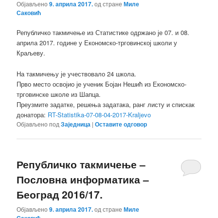
Објављено
9. априла 2017.
од стране
Миле
Саковић
Републичко такмичење из Статистике одржано је 07. и 08.
априла 2017. године у Економско-трговинској школи у
Краљеву.
На такмичењу је учествовало 24 школа.
Прво место освојио је ученик Бојан Нешић из Економско-
трговинске школе из Шапца.
Преузмите задатке, решења задатака, ранг листу и спискак
донатора:
RT-Statistika-07-08-04-2017-Kraljevo
Објављено под
Заједница
|
Оставите одговор
Републичко такмичење –
Пословна информатика –
Београд 2016/17.
Објављено
9. априла 2017.
од стране
Миле