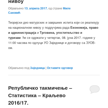
нивоу
Објављено
13. априла 2017.
од стране
Миле
Саковић
Теоријски део матурских и завршних испита који се реализују
на националном нивоу у подручјима рада
Економија, право
и администрација
и
Трговина, угоститељство и
туризам
ће се одржати у четвртак, 08. јуна 2017. године у
11:00 часова по одлуци УО Заједнице и договору са ЗУОВ-
ом.
Објављено под
Заједница
|
Оставите одговор
Републичко такмичење –
Статистика – Краљево
2016/17.