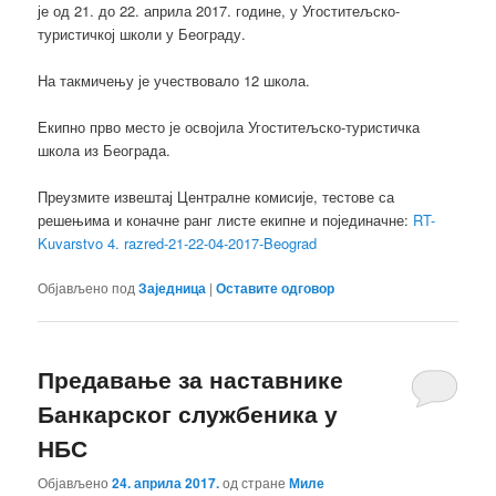
је од 21. до 22. априла 2017. године, у Угоститељско-
туристичкој школи у Београду.
На такмичењу је учествовало 12 школа.
Екипно прво место је освојила Угоститељско-туристичка
школа из Београда.
Преузмите извештај Централне комисије, тестове са
решењима и коначне ранг листе екипне и појединачне:
RT-
Kuvarstvo 4. razred-21-22-04-2017-Beograd
Објављено под
Заједница
|
Оставите одговор
Предавање за наставнике
Банкарског службеника у
НБС
Објављено
24. априла 2017.
од стране
Миле