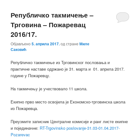
Републичко такмичење –
Трговина – Пожаревац
2016/17.
Објављено
5. априла 2017.
од стране
Миле
Саковић
Републичко такмичење из Трговинског пословања и
практичне наставе одржано је 31. марта и 01. априла 2017.
године у Пожаревцу.
На такмичењу је учествовало 11 школа.
Екипно прво место освојила је Економско-трговинска школа
из Пожаревца.
Преузмите записник Централне комисије и ранг листе екипне
и појединачне:
RT-Trgovinsko poslovanje-31.03-01.04.2017-
Pozarevac