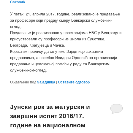
Саковић
У петак, 21. априла 2017. године, реализовано је предавање
за професоре који предају смеру Банкарски службеник-
оглед.
Предавање је реализовано у просторијама НБС у Београду и
присуствовали су професори из школа из Суботице,
Београда, Крагујевца и Чачка.
Користим прилику да се у име Заједнице захвалим
предавачима, а посебно Исидори Орловић на организацији
предавања и целокупној помоћи у раду са Банкарским
службеником-оглед.
Објављено под
Заједница
|
Оставите одговор
Јунски рок за матурски и
завршни испит 2016/17.
године на националном