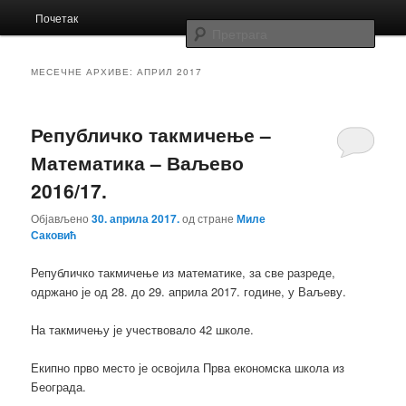
Главни
Заједница економских школа Србије
Почетак
Скочи
Скочи
изборник
Прет
на
на
Заједница
МЕСЕЧНЕ АРХИВЕ:
АПРИЛ 2017
примарни
секундарни
Републичко такмичење –
садржај
садржај
Математика – Ваљево
2016/17.
Објављено
30. априла 2017.
од стране
Миле
Саковић
Републичко такмичење из математике, за све разреде,
одржано је од 28. до 29. априла 2017. године, у Ваљеву.
На такмичењу је учествовало 42 школе.
Екипно прво место је освојила Прва економска школа из
Београда.