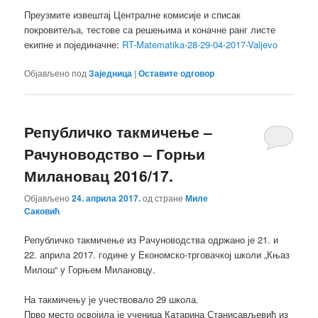
Преузмите извештај Централне комисије и списак
покровитеља, тестове са решењима и коначне ранг листе
екипне и појединачне:
RT-Matematika-28-29-04-2017-Valjevo
Објављено под
Заједница
|
Оставите одговор
Републичко такмичење –
Рачуноводство – Горњи
Милановац 2016/17.
Објављено
24. априла 2017.
од стране
Миле
Саковић
Републичко такмичење из Рачуноводства одржано је 21. и
22. априла 2017. године у Економско-трговачкој школи „Књаз
Милош“ у Горњем Милановцу.
На такмичењу је учествовало 29 школа.
Прво место освојила је ученица Катарина Станисављевић из