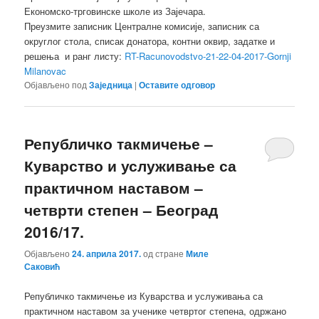
Економско-трговинске школе из Зајечара.
Преузмите записник Централне комисије, записник са
округлог стола, списак донатора, контни оквир, задатке и
решења и ранг листу:
RT-Racunovodstvo-21-22-04-2017-Gornji
Milanovac
Објављено под
Заједница
|
Оставите одговор
Републичко такмичење –
Куварство и услуживање са
практичном наставом –
четврти степен – Београд
2016/17.
Објављено
24. априла 2017.
од стране
Миле
Саковић
Републичко такмичење из Куварства и услуживања са
практичном наставом за ученике четвртог степена, одржано