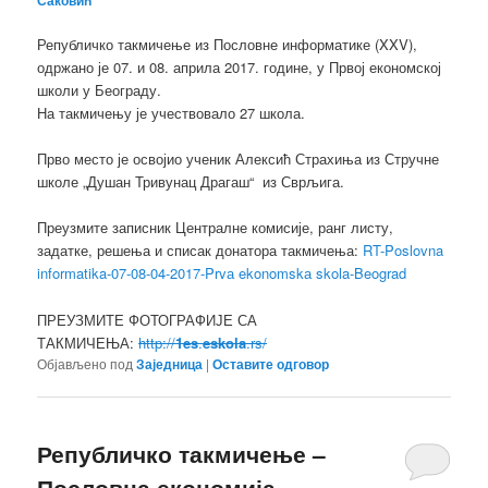
Саковић
Републичко такмичење из Пословне информатике (XXV),
одржано је 07. и 08. априла 2017. године, у Првој економској
школи у Београду.
На такмичењу је учествовало 27 школа.
Прво место је освојио ученик Алексић Страхиња из Стручне
школе „Душан Тривунац Драгаш“ из Сврљига.
Преузмите записник Централне комисије, ранг листу,
задатке, решења и списак донатора такмичења:
RT-Poslovna
informatika-07-08-04-2017-Prvа ekonomskа skola-Beograd
ПРЕУЗМИТЕ ФОТОГРАФИЈЕ СА
ТАКМИЧЕЊА:
http://
1es
.
eskola
.rs/
Објављено под
Заједница
|
Оставите одговор
Републичко такмичење –
Пословна економија –