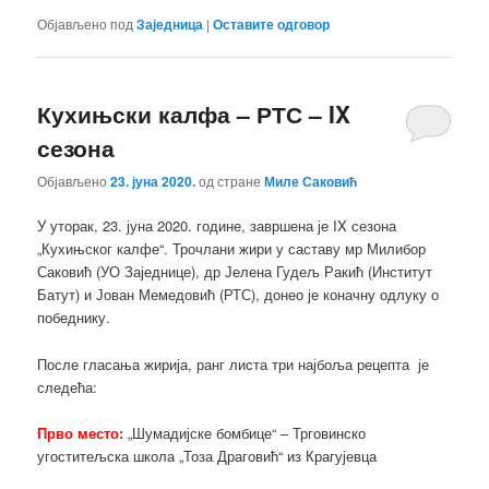
Објављено под
Заједница
|
Оставите одговор
Кухињски калфа – РТС – IX
сезона
Објављено
23. јуна 2020.
од стране
Миле Саковић
У уторак, 23. јуна 2020. године, завршена је IX сезона
„Кухињског калфе“. Трочлани жири у саставу мр Милибор
Саковић (УО Заједнице), др Јелена Гудељ Ракић (Институт
Батут) и Јован Мемедовић (РТС), донео је коначну одлуку о
победнику.
После гласања жирија, ранг листа три најбоља рецепта је
следећа:
Прво место:
„Шумадијске бомбице“ – Трговинско
угоститељска школа „Тоза Драговић“ из Крагујевца