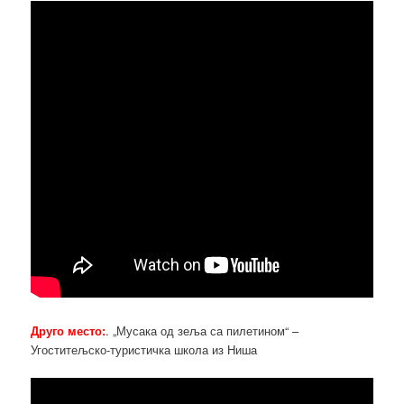
Друго место:
. „Мусака од зеља са пилетином“ –
Угоститељско-туристичка школа из Ниша