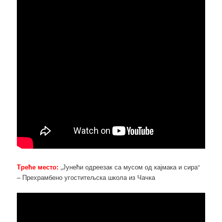
Треће место:
„Јунећи одреезак са мусом од кајмака и сира“
– Прехрамбено угоститељска школа из Чачка