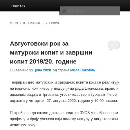
Главни
Заједница економских школа Србије
Почетак
Скочи
Скочи
изборник
Прет
на
на
Заједница
МЕСЕЧНЕ АРХИВЕ:
ЈУН 2020
примарни
секундарни
Августовски рок за
садржај
садржај
матурски испит и завршни
испит 2019/20. године
Објављено
29. јуна 2020.
од стране
Миле Саковић
Теоријски део матурских и завршних испита који се реализују
на националном нивоу у подручјима рада Економија, право и
администрација и Трговина, угоститељство и туризам ће се
одржати у четвртак, 27. августа 2020. године у 10:00 часова.
Потребно је да школе доставе податке ЗУОВ-у о образовном
профилу и броју ученика који полажу матуру у августовском
испитном року.