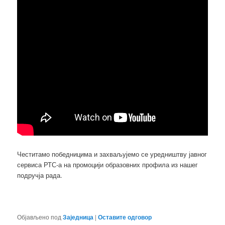
Честитамо победницима и захваљујемо се уредништву јавног
сервиса РТС-а на промоцији образовних профила из нашег
подручја рада.
Објављено под
Заједница
|
Оставите одговор