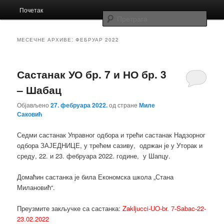
Главни
Заједница економских школа Србије
Почетак
Скочи
Скочи
изборник
Прет
на
на
Заједница
МЕСЕЧНЕ АРХИВЕ:
ФЕБРУАР 2022
примарни
секундарни
Састанак УО бр. 7 и НО бр. 3
садржај
садржај
– Шабац
Објављено
27. фебруара 2022.
од стране
Миле
Саковић
Седми састанак Управног одбора и трећи састанак Надзорног
одбора ЗАЈЕДНИЦЕ, у трећем сазиву, одржан је у Уторак и
среду, 22. и 23. фебруара 2022. године, у Шапцу.
Домаћин састанка је била Економска школа „Стана
Милановић“.
Преузмите закључке са састанка:
Zakljucci-UO-br. 7-Sabac-22-
23.02.2022