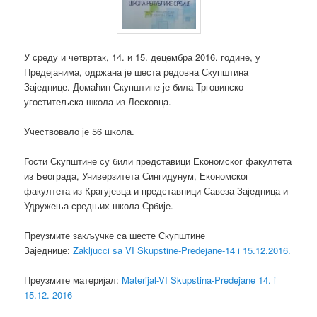
У среду и четвртак, 14. и 15. децембра 2016. године, у
Предејанима, одржана је шеста редовна Скупштина
Заједнице. Домаћин Скупштине је била Трговинско-
угоститељска школа из Лесковца.
Учествовало је 56 школа.
Гости Скупштине су били представици Економског факултета
из Београда, Универзитета Сингидунум, Економског
факултета из Крагујевца и представници Савеза Заједница и
Удружења средњих школа Србије.
Преузмите закључке са шесте Скупштине
Заједнице:
Zakljucci sa VI Skupstine-Predejane-14 i 15.12.2016.
Преузмите материјал:
Materijal-VI Skupstina-Predejane 14. i
15.12. 2016