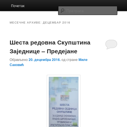
Главни
Заједница економских школа Србије
Почетак
Скочи
Скочи
изборник
Прет
на
на
Заједница
МЕСЕЧНЕ АРХИВЕ:
ДЕЦЕМБАР 2016
примарни
секундарни
Шеста редовна Скупштина
садржај
садржај
Заједнице – Предејане
Објављено
20. децембра 2016.
од стране
Миле
Саковић