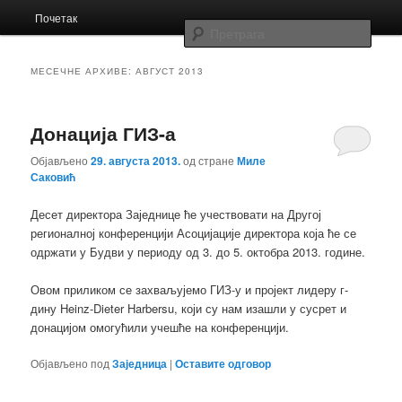
Главни
Заједница економских школа Србије
Почетак
Скочи
Скочи
изборник
Прет
на
на
Заједница
МЕСЕЧНЕ АРХИВЕ:
АВГУСТ 2013
примарни
секундарни
Донација ГИЗ-а
садржај
садржај
Објављено
29. августа 2013.
од стране
Миле
Саковић
Десет директора Заједнице ће учествовати на Другој
регионалној конференцији Асоцијације директора која ће се
одржати у Будви у периоду од 3. до 5. октобра 2013. године.
Овом приликом се захваљујемо ГИЗ-у и пројект лидеру г-
дину Heinz-Dieter Harbersu, који су нам изашли у сусрет и
донацијом омогућили учешће на конференцији.
Објављено под
Заједница
|
Оставите одговор