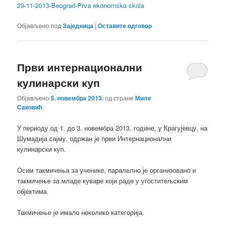
29-11-2013-Beograd-Prva ekonomska skola
Објављено под
Заједница
|
Оставите одговор
Први интернационални
кулинарски куп
Објављено
5. новембра 2013.
од стране
Миле
Саковић
У периоду од 1. до 3. новембра 2013. године, у Крагујевцу, на
Шумадија сајму, одржан је први Интернационални
кулинарски куп.
Осим такмичења за ученике, паралелно је организовано и
такмичење за младе куваре који раде у угоститељским
објектима.
Такмичење је имало неколико категорија.