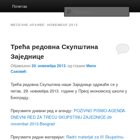
Главни
Заједница економских школа Србије
Почетак
Скочи
Скочи
изборник
Прет
на
на
Заједница
МЕСЕЧНЕ АРХИВЕ:
НОВЕМБАР 2013
примарни
секундарни
Трећа редовна Скупштина
садржај
садржај
Заједнице
Објављено
20. новембра 2013.
од стране
Миле
Саковић
Трећа редовна Скупштина наше Заједнице одржаће се у
петак, 29. новембра 2013. године у Првој економској школи у
Београду.
Преузмите дневни ред и агенду:
POZIVNO PISMO-AGENDA-
DNEVNI RED ZA TRECU SKUPSTINU ZAJEDNICE-29
novembar 2013-Beograd
Преузмите радни материјал:
Radni materijal za III Skupstinu-