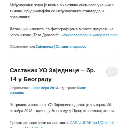
Међународни жири је веома објективно оцењивао ученике и
тимове, придржавајући се међународних стандарда и
правилника.
Детаљнији извештај са фотографијама можете преузети на
блогу школе „Тоза Драговић“:
www.tozadragovic.wordpress.com
Објављено под
Заједница
|
Оставите одговор
Састанак УО Заједнице – бр.
14 у Београду
Објављено
1. новембра 2013.
од стране
Миле
Саковић
Четрнаести састанак УО Заједнице одржан је у уторак, 29.
октобра 2013. године, у Београду у Првој економској школи.
Преузмите закључке са састанка:
ZAKLJUCAK sa UO br. 14-