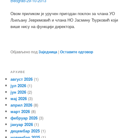
Beograd-29-10-2013
Овом приликом је уручен пригодан поклон за члана УО
Љиљану Јевремовић и члана НО Јасмину Ђурковић који
више нису на функцији директора.
Објављено под
Заједница
|
Оставите одговор
АРХИВЕ
август 2026
(1)
јул 2026
(1)
јун 2026
(2)
мај 2026
(3)
април 2026
(8)
март 2026
(8)
фебруар 2026
(3)
јануар 2026
(1)
децембар 2025
(1)
новембар 2025
(1)