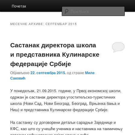
Главни
Заједница економских школа Србије
Почетак
Скочи
Скочи
изборник
Прет
на
на
Заједница
МЕСЕЧНЕ АРХИВЕ:
СЕПТЕМБАР 2015
примарни
секундарни
Састанак директора школа
садржај
садржај
и представника Кулинарске
федерације Србије
Објављено
22. септембра 2015.
од стране
Миле
Саковић
У понедељак, 21.09.2015. године, у Првој економској школи,
одржан је састанак директора угоститељско-туристичких
школа (Нови Сад, Нови Београд, Београд, Врњачка бања и
Ниш) и представника Кулинарске федерације Србије.
На састанку су договорени детаљи сарадње Заједнице и
КФС, као што су учешће ученика и наставника на такмичењу
поводом међународног сајма хране и пића.