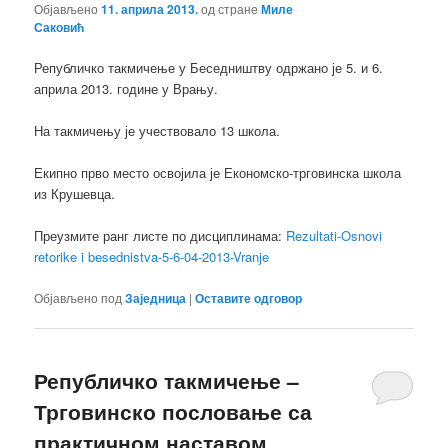
Објављено
11. априла 2013.
од стране
Миле
Саковић
Републичко такмичење у Беседништву одржано је 5. и 6.
априла 2013. године у Врању.
На такмичењу је учествовало 13 школа.
Екипно прво место освојила је Економско-трговинска школа
из Крушевца.
Преузмите ранг листе по дисциплинама:
Rezultati-Osnovi
retorike i besednistva-5-6-04-2013-Vranje
Објављено под
Заједница
|
Оставите одговор
Републичко такмичење –
Трговинско пословање са
практичном наставом