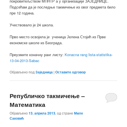
покровитељством МПНТР а у организацији ЗАЈЕДНИЦЕ.
Подсећам да је последње такмичење из овог предмета било
пре 12 година.
Учествовало је 24 школа.
Прво место освојила је ученица Јелена Стојић из Прве
економске школе из Београда.
Преузмите коначну ранг листу:
Konacna rang lista-statistika-
13-04-2013-Sabac
Објављено под
Заједница
|
Оставите одговор
Републичко такмичење –
Математика
Објављено
13. априла 2013.
од стране
Миле
Саковић