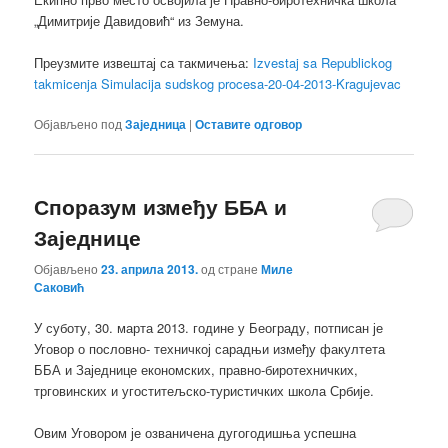
„Димитрије Давидовић“ из Земуна.
Преузмите извештај са такмичења:
Izvestaj sa Republickog
takmicenja Simulacija sudskog procesa-20-04-2013-Kragujevac
Објављено под
Заједница
|
Оставите одговор
Споразум између ББА и
Заједнице
Објављено
23. априла 2013.
од стране
Миле
Саковић
У суботу, 30. марта 2013. године у Београду, потписан је
Уговор о пословно- техничкој сарадњи између факултета
ББА и Заједнице економских, правно-биротехничких,
трговинских и угоститељско-туристичких школа Србије.
Овим Уговором је озваничена дугогодишња успешна