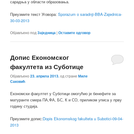
сарадња у области образовања.
Преузмите текст Уговора:
Sporazum o saradnji-BBA-Zajednica-
30-03-2013
Објављено под
Заједница
|
Оставите одговор
Допис Економског
факултета из Суботице
Објављено
23. априла 2013.
од стране
Миле
Саковић
Економски факултет у Суботици омогућио је бенефите за
матуранте смера ПА,ФА, БС, К и СО, приликом уписа у прву
годину студија.
Преузмите допис:
Dopis Ekonomskog fakulteta u Subotici-09-04-
2013