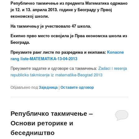
Републичко такмичење из предмета Математика одржано
је 12. и 13. априла 2013. године у Београду у Првој
економској школи.
На такмичењу је учествовало 47 школа.
Екипно прво место освојила је Прва економска школа из
Београда.
Преузмите ранг листе по разредима и екипама:
Konacne
rang liste-MATEMATIKA-13-04-2013
Преузмите задатке и одговоре са такмичења:
Zadaci i resenja
republicko takmicenje iz matematike-Beograd 2013
Објављено под
Заједница
|
Оставите одговор
Републичко такмичење –
Основи реторике и
беседништво