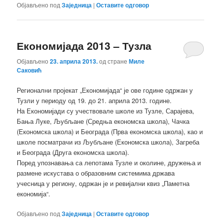
Објављено под
Заједница
|
Оставите одговор
Економијада 2013 – Тузла
Објављено
23. априла 2013.
од стране
Миле
Саковић
Регионални пројекат „Економијада“ је ове године одржан у
Тузли у периоду од 19. до 21. априла 2013. године.
На Економијади су учествовале школе из Тузле, Сарајева,
Бања Луке, Љубљане (Средња економска школа), Чачка
(Економска школа) и Београда (Прва економска школа), као и
школе посматрачи из Љубљане (Економска школа), Загреба
и Београда (Друга економска школа).
Поред упознавања са лепотама Тузле и околине, дружења и
размене искустава о образовним системима држава
учесница у региону, одржан је и ревијални квиз „Паметна
економија“.
Објављено под
Заједница
|
Оставите одговор