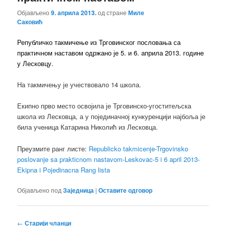
Објављено
9. априла 2013.
од стране
Миле
Саковић
Републичко такмичење из Трговинског пословања са
практичном наставом одржано је 5. и 6. априла 2013. године
у Лесковцу.
На такмичењу је учествовало 14 школа.
Екипно прво место освојила је Трговинско-угоститељска
школа из Лесковца, а у појединачној кункуренцији најбоља је
била ученица Катарина Николић из Лесковца.
Преузмите ранг листе:
Republicko takmicenje-Trgovinsko
poslovanje sa prakticnom nastavom-Leskovac-5 i 6 april 2013-
Ekipna i Pojedinacna Rang lista
Објављено под
Заједница
|
Оставите одговор
Кретање
←
Старији чланци