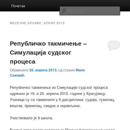
Главни
Заједница економских школа Србије
Почетак
Скочи
Скочи
изборник
Прет
на
на
Заједница
МЕСЕЧНЕ АРХИВЕ:
АПРИЛ 2013
примарни
секундарни
Републичко такмичење –
садржај
садржај
Симулација судског
процеса
Објављено
26. априла 2013.
од стране
Миле
Саковић
Републичко такмичење из Симулације судског процеса
одржано је 19. и 20. априла 2013. године у Крагујевцу.
Ученици су се такмичили у 6 дисциплина: судија, тужилац,
вештак, бранилац, сведок и окривљени.
Учествовало је 9 школа.
Екипно прво место освојила је Правно-биротехничка школа