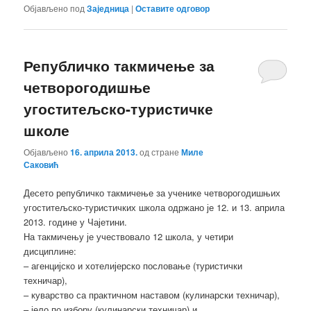
Објављено под
Заједница
|
Оставите одговор
Републичко такмичење за
четворогодишње
угоститељско-туристичке
школе
Објављено
16. априла 2013.
од стране
Миле
Саковић
Десето републичко такмичење за ученике четворогодишњих
угоститељско-туристичких школа одржано је 12. и 13. априла
2013. године у Чајетини.
На такмичењу је учествовало 12 школа, у четири
дисциплине:
– агенцијско и хотелијерско пословање (туристички
техничар),
– куварство са практичном наставом (кулинарски техничар),
– јело по избору (кулинарски техничар) и