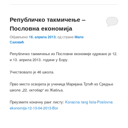
Републичко такмичење –
Пословна економија
Објављено
16. априла 2013.
од стране
Миле
Саковић
Републичко такмичење из Пословне економије одржано је 12.
и 13. априла 2013. године у Бору.
Учествовало је 46 школа.
Прво место освојила је ученица Маријана Тртић из Средње
школе „22. октобар“ из Жабља.
Преузмите коначну ранг листу:
Konacna rang lista-Poslovna
ekonomija-12-13-04-2013-Bor