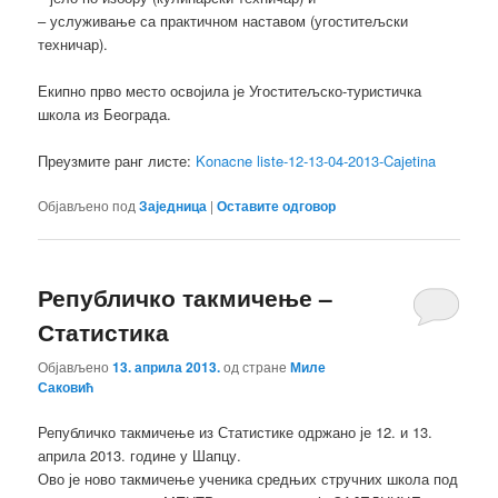
– услуживање са практичном наставом (угоститељски
техничар).
Екипно прво место освојила је Угоститељско-туристичка
школа из Београда.
Преузмите ранг листе:
Konacne liste-12-13-04-2013-Cajetina
Објављено под
Заједница
|
Оставите одговор
Републичко такмичење –
Статистика
Објављено
13. априла 2013.
од стране
Миле
Саковић
Републичко такмичење из Статистике одржано је 12. и 13.
априла 2013. године у Шапцу.
Ово је ново такмичење ученика средњих стручних школа под