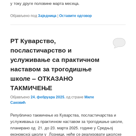
у току друге половине марта месеца.
Објављено под
Заједница
|
Оставите одговор
РТ Куварство,
посластичарство и
услуживање са практичном
наставом за трогодишње
школе – ОТКАЗАНО
ТАКМИЧЕЊЕ
Објављено
24. фебруара 2025.
од стране
Миле
Саковић
Републичко такмичење из Куварства, посластичарства и
услуживања са практичном наставом за трогодишње школе,
планирано од 21. до 23. марта 2025. године у Средњој
економској школи у Лозници, неће се реализовати школске