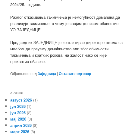
2024/25. године.
Разлог отказивања такмичења је немогућност домаћина да
реализује такмичење, о чему је својим дописом обавестио
УО ЗАЈЕДНИЦЕ.
Председник ЗАЈЕДНИЦЕ је контактирао директоре школа са
молбом да преузму домаћинство али због обимности
такмичења и кратких рокова, на жалост нико се није
прихватио обавезе.
Објављено под
Заједница
|
Оставите одговор
АРХИВЕ
август 2026
(1)
јул 2026
(1)
јун 2026
(2)
мај 2026
(3)
април 2026
(8)
март 2026
(8)