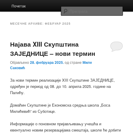
Главни
Заједница економских школа Србије
Почетак
Скочи
Скочи
изборник
Прет
на
на
Заједница
МЕСЕЧНЕ АРХИВЕ:
ФЕБРУАР 2025
примарни
секундарни
Најава XIII Скупштина
садржај
садржај
ЗАЈЕДНИЦЕ – нови термин
Објављено
28. фебруара 2025.
од стране
Миле
Саковић
За нови термин реализације XIII Скупштине ЗАЈЕДНИЦЕ,
одређен је период од 08. до 10. априла 2025. године на
Палићу.
Домаћин Скупштине је Економска средња школа „Боса
Милићевић“ из Суботице.
Информације о поновном пријављивању учешћа и
евентуално новим резервацијама смештаја, школе ће добити