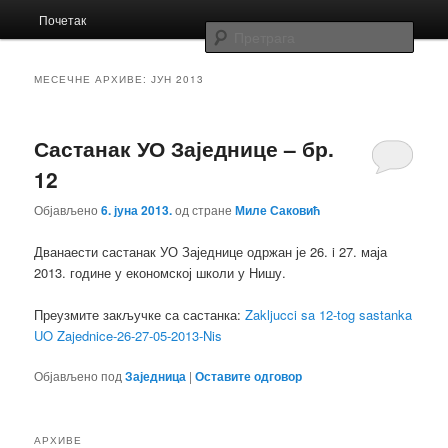
Главни
Заједница економских школа Србије
Почетак
Скочи
Скочи
изборник
Прет
на
на
Заједница
МЕСЕЧНЕ АРХИВЕ:
ЈУН 2013
примарни
секундарни
Састанак УО Заједнице – бр.
садржај
садржај
12
Објављено
6. јуна 2013.
од стране
Миле Саковић
Дванаести састанак УО Заједнице одржан је 26. i 27. маја
2013. године у економској школи у Нишу.
Преузмите закључке са састанка:
Zakljucci sa 12-tog sastanka
UO Zajednice-26-27-05-2013-Nis
Објављено под
Заједница
|
Оставите одговор
АРХИВЕ